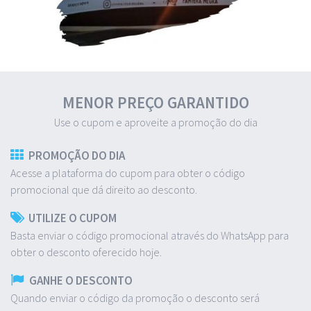
MENOR PREÇO GARANTIDO
Use o cupom e aproveite a promoção do dia
PROMOÇÃO DO DIA
Acesse a plataforma do cupom para obter o código
promocional que dá direito ao desconto.
UTILIZE O CUPOM
Basta enviar o código promocional através do WhatsApp para
obter o desconto oferecido hoje.
GANHE O DESCONTO
Quando enviar o código da promoção o desconto será