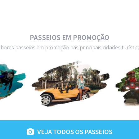
PASSEIOS EM PROMOÇÃO
lhores passeios em promoção nas principais cidades turística
VEJA TODOS OS PASSEIOS